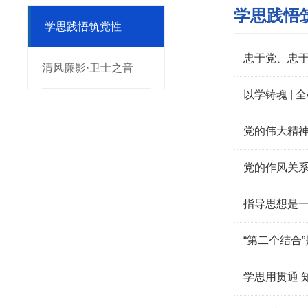
学思践悟
学思践悟筑党性
忠于党、忠
清风廉影·卫士之音
以学铸魂 |
党的伟大精
党的作风关
指导思想是
“第二个结合
学思用贯通 