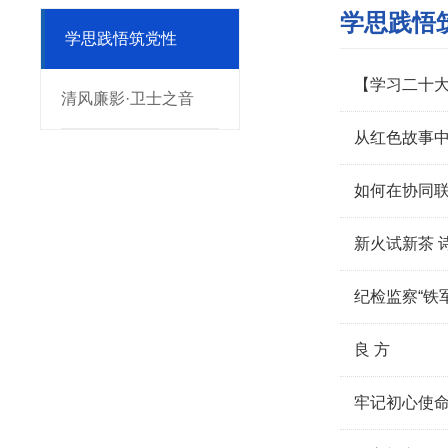
学思践悟
学思践悟筑党性
【学习二十大
清风廉影·卫士之音
从红色故事
如何在协同联
新火试新茶 
纪检监察“铁
良 方
牢记初心使命