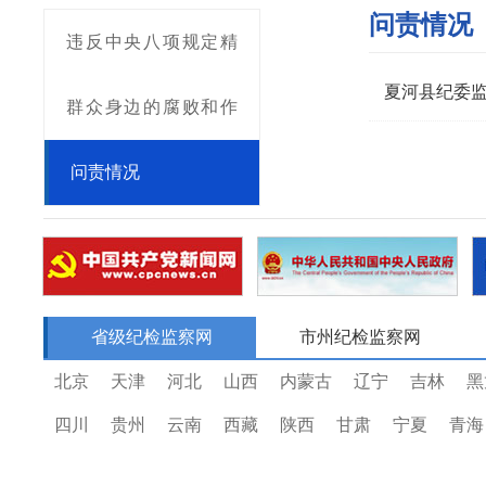
问责情况
违反中央八项规定精
夏河县纪委监
神问题
群众身边的腐败和作
风问题
问责情况
省级纪检监察网
市州纪检监察网
北京
天津
河北
山西
内蒙古
辽宁
吉林
黑
四川
贵州
云南
西藏
陕西
甘肃
宁夏
青海