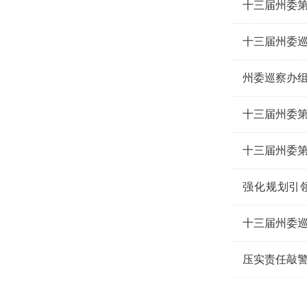
十三届州委
十三届州委
州委巡察办
十三届州委第
十三届州委
强化规划引领 落实主体责任 ——州委常委会审议通过《中共甘南州委巡察工作规划（2022－202
稿）》
十三届州委
压实责任敲警