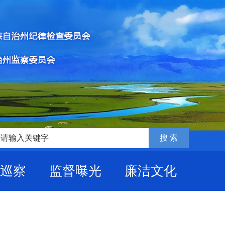
巡察
监督曝光
廉洁文化