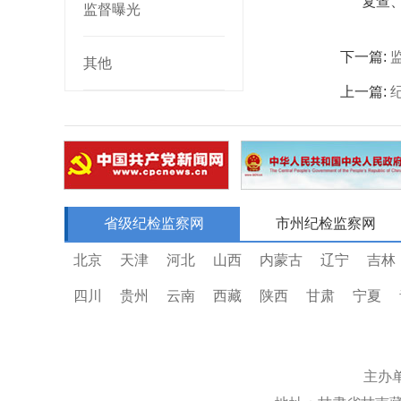
复查
监督曝光
下一篇:
其他
上一篇:
省级纪检监察网
市州纪检监察网
北京
天津
河北
山西
内蒙古
辽宁
吉林
四川
贵州
云南
西藏
陕西
甘肃
宁夏
主办