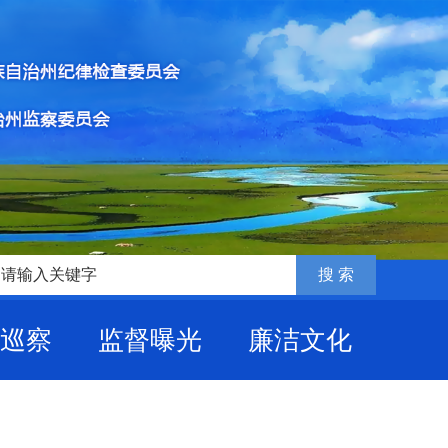
巡察
监督曝光
廉洁文化