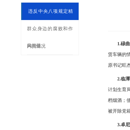
违反中央八项规定精
神问题
群众身边的腐败和作
1.
风问题
问责情况
赁车辆的
原书记旺
2.
计划生育
档烟酒；
被开除党
3.