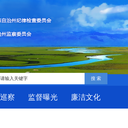
巡察
监督曝光
廉洁文化