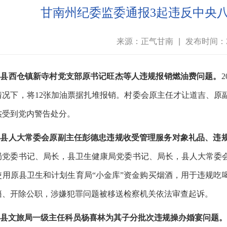
甘南州纪委监委通报3起违反中央
来源：正气甘南
|
发布时间：20
碌曲县西仓镇新寺村党支部原书记旺杰等人违规报销燃油费问题。
情况下，将12张加油票据扎堆报销。村委会原主任才让道吉、原
杰受到党内警告处分。
临潭县人大常委会原副主任彭德忠违规收受管理服务对象礼品、违
局党委书记、局长，县卫生健康局党委书记、局长，县人大常委
使用原县卫生和计划生育局“小金库”资金购买烟酒，用于违规吃
籍、开除公职，涉嫌犯罪问题被移送检察机关依法审查起诉。
卓尼县文旅局一级主任科员杨喜林为其子分批次违规操办婚宴问题。