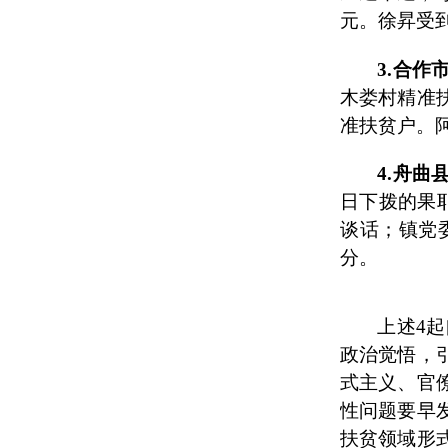
元。徐昇受
3.
合作
木娄村精准
准扶贫户。
4.
舟曲
日下拨的果
谈话；镇党
分。
上述4
起
政治觉悟，
式主义、官
性问题要早
扶贫领域形