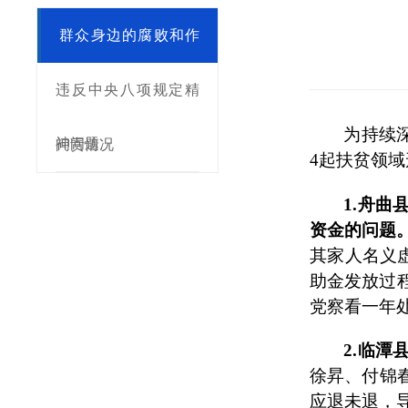
群众身边的腐败和作
风问题
违反中央八项规定精
为持续
神问题
问责情况
4起扶贫领
1.
舟曲
资金的问题
其家人名义虚
助金发放过
党察看一年
2.
临潭
徐昇、付锦
应退未退，导