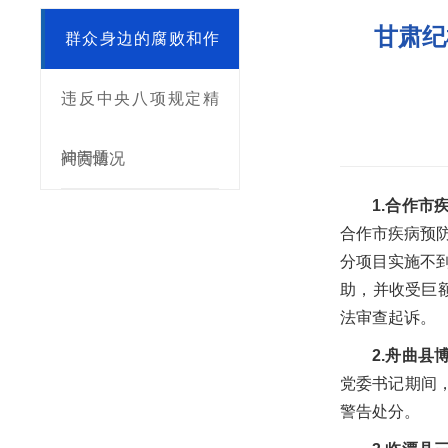
甘肃纪
群众身边的腐败和作
风问题
违反中央八项规定精
神问题
问责情况
1.合作
合作市疾病预
分项目实施不
助，并收受巨
法审查起诉。
2.舟曲
党委书记期间
警告处分。