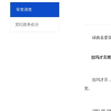
审查调查
党纪政务处分
碌曲县委
拉玛才旦简
拉玛才旦，
党。
1991.09-1