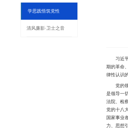
学思践悟筑党性
清风廉影·卫士之音
习近
期的革命
律性认识
党的
是领导一
法院、检
党的十八
国家事业
力、思想