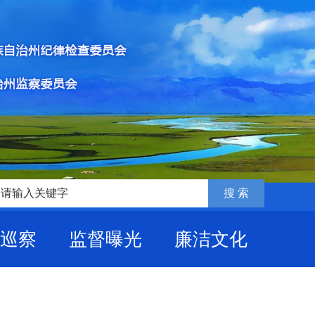
巡察
监督曝光
廉洁文化