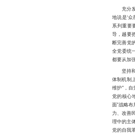
充分
地说是‘
系列重要
导，越要
断完善党
全党委统
都要从加
坚持
体制机制
维护”，
党的核心
面”战略
力、改善
理中的主
党的自我