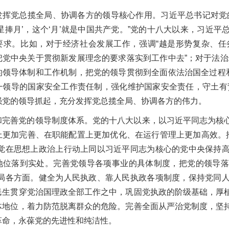
发挥党总揽全局、协调各方的领导核心作用。习近平总书记对党
众星捧月’，这个‘月’就是中国共产党。”党的十八大以来，习近
要求。比如，对于经济社会发展工作，强调“越是形势复杂、任
把党中央关于贯彻新发展理念的要求落实到工作中去”；对于法治
的领导体制和工作机制，把党的领导贯彻到全面依法治国全过程和
一领导的国家安全工作责任制，强化维护国家安全责任，守土有
强党的领导抓起，充分发挥党总揽全局、协调各方的伟力。
和完善党的领导制度体系。党的十八大以来，以习近平同志为核
上更加完善、在职能配置上更加优化、在运行管理上更加高效。推动
自觉在思想上政治上行动上同以习近平同志为核心的党中央保持
地位落到实处。完善党领导各项事业的具体制度，把党的领导落实
布局各方面。健全为人民执政、靠人民执政各项制度，保持党同
民生贯穿党治国理政全部工作之中，巩固党执政的阶级基础，厚
体地位，着力防范脱离群众的危险。完善全面从严治党制度，坚
革命，永葆党的先进性和纯洁性。