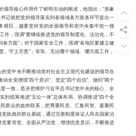
的领导核心作用作了鲜明生动的阐述，他指出：“形象
平总书记就把党的领导落实到各领域各方面各环节提出一
务艰巨，越要坚持党的全面领导和党中央集中统一领
工作，强调“要继续推进党的领导制度化、法治化，不
各方面”；对于国家安全工作，强调“各地区要建立健
责、守土尽责”；等等。无论哪个领域、哪方面工作，
心的党中央不断推动党对社会主义现代化建设的领导在
全党增强“四个意识”、坚定“四个自信”、做到“两个
高度一致，坚决把维护习近平总书记党中央的核心、全
到统筹推进“五位一体”总体布局、协调推进“四个全
人民群众的血肉联系，把尊重民意、汇集民智、凝聚民
植党执政的群众基础，通过完善制度保证人民在国家治
持党要管党、全面从严治党，增强忧患意识，不断推进