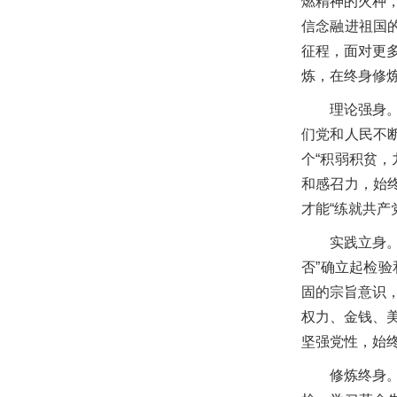
燃精神的火种
信念融进祖国
征程，面对更
炼，在终身修
理论强身
们党和人民不
个“积弱积贫
和感召力，始
才能“练就共
实践立身
否”确立起检
固的宗旨意识
权力、金钱、
坚强党性，始
修炼终身