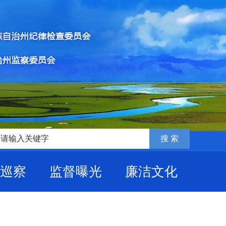
巡察
监督曝光
廉洁文化