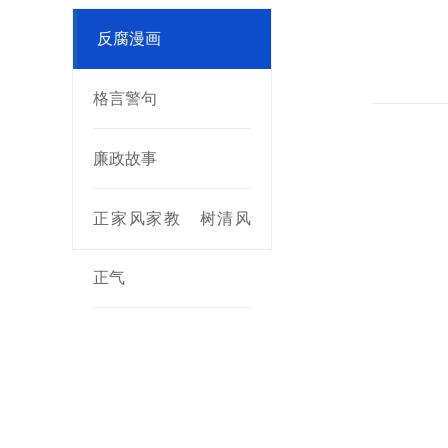
反腐漫画
格言警句
廉政故事
正家风家教 树清风
正气