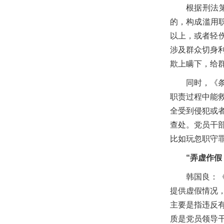
根据刑法
的，构成滥用
以上，或者轻伤
涉及群众切身
欺上瞒下，给
同时，《
职责过程中能
全受到侵犯或
查处。党员干
比如玩忽职守
“弄虚作
韩国良：
提供虚假情况
主要是指违反
质是党员领导