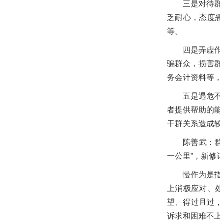
三是对待
乏耐心，态度
等。
四是弄虚
骗群众，损害
务会计资料等
五是遇危
者提供帮助的
干群关系造成
陈善武：
一公里”，新修
慢作为是
上消极应对、
望、得过且过
诉求和困难不