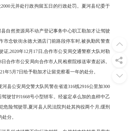
款2000元并处行政拘留五日的行政处罚。夏河县纪委于
日,夏河县自然资源局不动产登记事务中心职工勒加才让驾驶
至合作市念钦街永德大酒店门前路段停车时,被执勤民警查
驾驶证,2020年12月17日,合作市公安局交通警察大队对勒
月18日合作市公安局向合作市人民检察院移送审查起诉。
021年5月7日给予勒加才让留党察看一年的处分。
许,夏河县公安局交警大队民警在省道316线2916公里加300
驾驶甘PJ1668号小型轿车。经鉴定卓么加的血样中乙
因卓么加犯危险驾驶罪,夏河县人民法院判处其拘役两个月,缓刑
籍的处分。