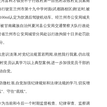
7日,夏河县科才镇赞不宁行政村第一自然村农牧村党员索南
路行驶至兰州市第十九中学对面(武都路校区)附近时,被
/100ml认定为饮酒后驾驶机动车。经兰州市公安局城关
驶机动被甘南藏族自治州夏河县公安局交通警察大队行政处
被甘肃省兰州市公安局城管分局处以行政拘留十日并处罚款
处分。
法意识淡薄
,对党纪法规置若罔闻,依然我行我素,仍出现
村党员认真学习以上典型案例,进一步加强党员干部的
动自觉。
、防微杜渐,自觉加强纪律规矩和法律法规的学习,切实增
”、守住“底线”。
作为当前和今后一个时期监督检查、纪律审查、监察调