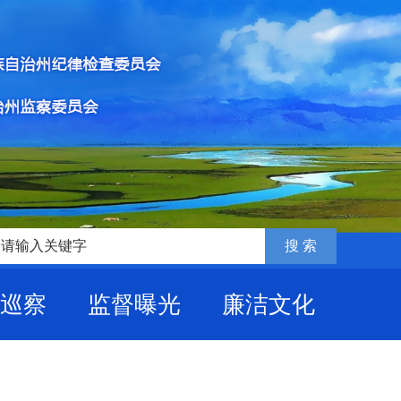
巡察
监督曝光
廉洁文化