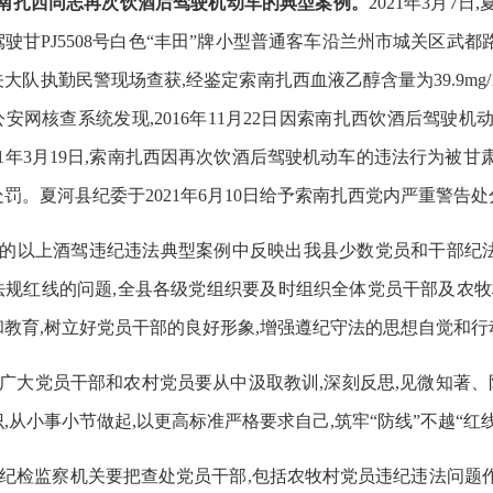
索南扎西同志再次饮酒后驾驶机动车的典型案例。
2021年3月
驶甘PJ5508号白色“丰田”牌小型普通客车沿兰州市城关区武都
大队执勤民警现场查获,经鉴定索南扎西血液乙醇含量为39.9mg
安网核查系统发现,2016年11月22日因索南扎西饮酒后驾
21年3月19日,索南扎西因再次饮酒后驾驶机动车的违法行为
的处罚。夏河县纪委于2021年6月10日给予索南扎西党内严重警告
的以上酒驾违纪违法典型案例中反映出我县少数党员和干部纪
法规红线的问题,全县各级党组织要及时组织全体党员干部及农牧
和教育,树立好党员干部的良好形象,增强遵纪守法的思想自觉和行
广大党员干部和农村党员要从中汲取教训
,深刻反思,见微知著
,从小事小节做起,以更高标准严格要求自己,筑牢“防线”不越“红线
纪检监察机关要把查处党员干部
,包括农牧村党员违纪违法问题