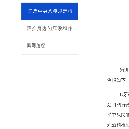
违反中央八项规定精
神问题
群众身边的腐败和作
风问题
问责情况
为进
例报如下:
1.
处阿纳行政
乎中队民
式酒精检测