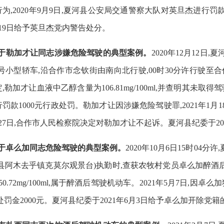
为,2020年9月9日,夏河县公安局交通警察大队对英旦杰进行罚
4月19日给予英旦杰党内警告处分。
关于勒加才让同志涉嫌危险
驾驶的典型案例。
2020年12月12
0号小型轿车,沿合作市念钦街由南向北行
驶,00时30分许行驶
,勒加才让血液中乙醇含量为106.81mg/100ml,并查明其未取得
罚款1000元行政处罚。勒加才让因涉嫌危险驾驶罪,2021年1
1月27日,合作市人民检察院决定对勒加才让不起诉。夏河县纪委于2
关于卓么加同志危险驾驶的典型案例。
2020年10月6日15时04分
县阿木去乎镇克莫尔观景台)执勤时,查获农牧村党员卓么加醉酒后
50.72mg/100ml,属于醉酒后驾驶机动车。2021年5月7日,
处罚金2000元。夏河县纪委于2021年6月3日给予卓么加开除党