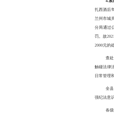
4.
扎西酒后驾
兰州市城关
分局通过公
罚。故20
2000元
查处
触碰法律
日常管理
全县
强纪法意识
各级