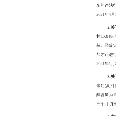
车的违法行
2021年
2.
甘LX9
19
获。经鉴定
加才让进行
2021年
3.
米处(夏河
醇含量为1
三个月,并