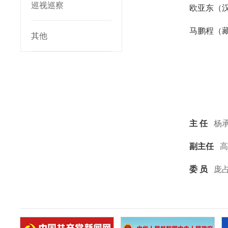
巡视巡察
欧亚东（
马鹏程
（
其他
主
任
杨
副主任
高
委
员
庞