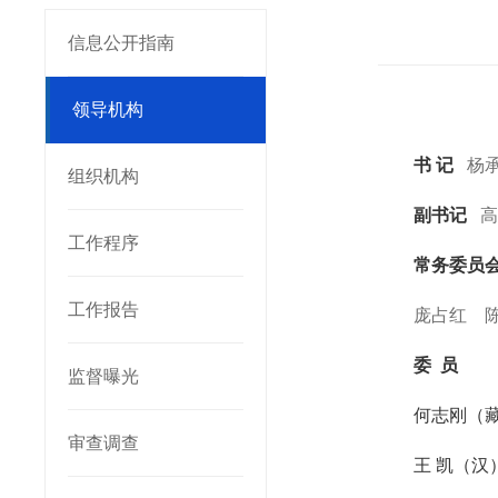
信息公开指南
领导机构
书
记
杨
组织机构
副书记
高
工作程序
常务委员
工作报告
庞占红
委
员
监督曝光
何志刚（
审查调查
王
凯（汉