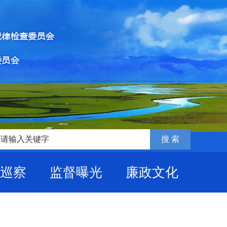
巡察
监督曝光
廉政文化