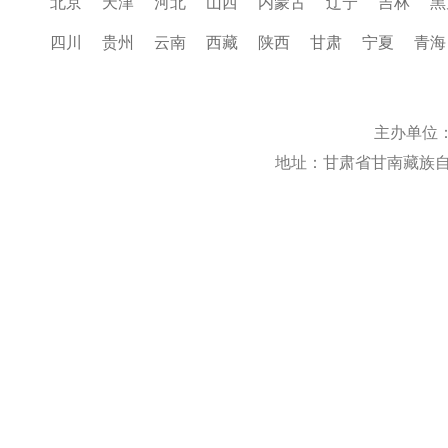
北京
天津
河北
山西
内蒙古
辽宁
吉林
黑
四川
贵州
云南
西藏
陕西
甘肃
宁夏
青海
主办单位
地址：甘肃省甘南藏族自治